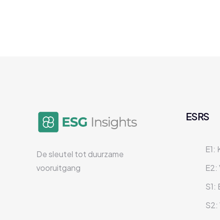
ESRS
E1:
De sleutel tot duurzame
vooruitgang
E2: 
S1:
S2: