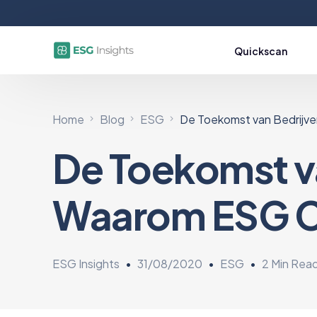
Quickscan
Home
Blog
ESG
De Toekomst van Bedrijve
En
De Toekomst v
E1: Klim
E2: Vervu
Waarom ESG Cr
E3: Wate
E4: Biod
E5: Circ
ESG Insights
31/08/2020
ESG
2 Min Rea