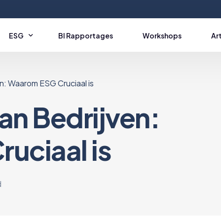
ESG
BI Rapportages
Workshops
Ar
n: Waarom ESG Cruciaal is
vironmental
Social
Gov
an Bedrijven:
aatverandering
S1: Eigen Personeel
G1: Belei
iling
S2: Waardeketen
G2: Bedri
uciaal is
r
S3: Gemeenschappen
iversiteit
S4: Eindgebruikers
ulaire Economie
d