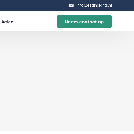
info@esginsights.nl
Neem contact op
tikelen
ernance
d
jfsethiek